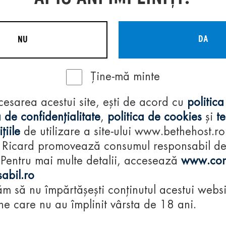
DA
NU
Ține-mă minte
Regulamente
cesarea acestui site, ești de acord cu
politica
consumă-respon
 de confidențialitate
,
politica de cookies
și
t
țiile
de utilizare a site-ului www.bethehost.ro
 Ricard promovează consumul responsabil d
 Pentru mai multe detalii, accesează
www.con
abil.ro
m să nu împărtășești conținutul acestui websi
e care nu au împlinit vârsta de 18 ani.
© 2024 Pernod Ri