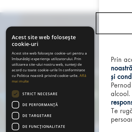
Acest site web folosește
cookie-uri
Acest site web folosește cookie-uri pentru a
îmbunătăți experiența utilizatorului. Prin
Prin ac
utilizarea site-ului nostru web, sunteți de
noastră
acord cu toate cookie-urile în conformitate
cu Politica noastră privind cookie-urile.
Află
și condi
mai multe
Pernod
alcool.
STRICT NECESARE
respons
DE PERFORMANȚĂ
Te rugă
DE TARGETARE
persoan
DE FUNCŢIONALITATE