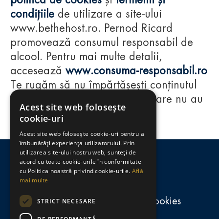
politica de cookies
și
termenii și
condițiile
de utilizare a site-ului
www.bethehost.ro. Pernod Ricard
promovează consumul responsabil de
alcool. Pentru mai multe detalii,
accesează
www.consuma-responsabil.ro
Te rugăm să nu împărtășești conținutul
acestui website cu persoane care nu au
Acest site web folosește
împlinit vârsta de 18 ani.
cookie-uri
Acest site web folosește cookie-uri pentru a
Regulamente
îmbunătăți experiența utilizatorului. Prin
utilizarea site-ului nostru web, sunteți de
consumă-responsabil.ro
acord cu toate cookie-urile în conformitate
cu Politica noastră privind cookie-urile.
Află
mai multe
Politica de confidențialitate și cookies
STRICT NECESARE