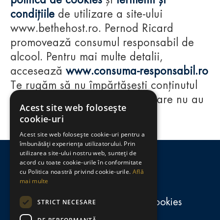
politica de cookies
și
termenii și
condițiile
de utilizare a site-ului
www.bethehost.ro. Pernod Ricard
promovează consumul responsabil de
alcool. Pentru mai multe detalii,
accesează
www.consuma-responsabil.ro
Te rugăm să nu împărtășești conținutul
acestui website cu persoane care nu au
Acest site web folosește
împlinit vârsta de 18 ani.
cookie-uri
Acest site web folosește cookie-uri pentru a
Regulamente
îmbunătăți experiența utilizatorului. Prin
utilizarea site-ului nostru web, sunteți de
consumă-responsabil.ro
acord cu toate cookie-urile în conformitate
cu Politica noastră privind cookie-urile.
Află
mai multe
Politica de confidențialitate și cookies
STRICT NECESARE