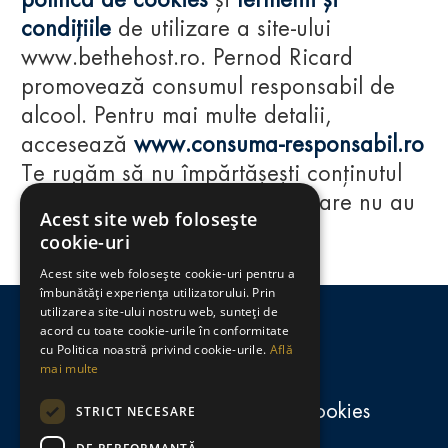
politica de cookies
și
termenii și
condițiile
de utilizare a site-ului
www.bethehost.ro. Pernod Ricard
promovează consumul responsabil de
alcool. Pentru mai multe detalii,
accesează
www.consuma-responsabil.ro
Te rugăm să nu împărtășești conținutul
acestui website cu persoane care nu au
Acest site web folosește
împlinit vârsta de 18 ani.
cookie-uri
Acest site web folosește cookie-uri pentru a
Regulamente
îmbunătăți experiența utilizatorului. Prin
utilizarea site-ului nostru web, sunteți de
consumă-responsabil.ro
acord cu toate cookie-urile în conformitate
cu Politica noastră privind cookie-urile.
Află
mai multe
Politica de confidențialitate și cookies
STRICT NECESARE