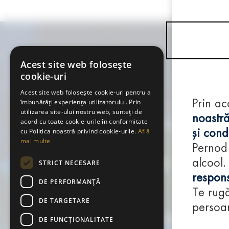
Acest site web folosește
cookie-uri
Acest site web folosește cookie-uri pentru a
îmbunătăți experiența utilizatorului. Prin
Prin ac
utilizarea site-ului nostru web, sunteți de
noastră
acord cu toate cookie-urile în conformitate
cu Politica noastră privind cookie-urile.
Află
și condi
mai multe
Pernod
alcool.
STRICT NECESARE
respons
DE PERFORMANȚĂ
Te rugă
DE TARGETARE
persoan
DE FUNCŢIONALITATE