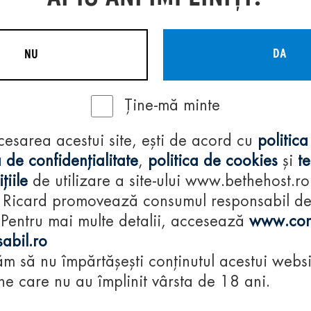
DA
NU
Ține-mă minte
Regulamente
cesarea acestui site, ești de acord cu
politica
consumă-respon
 de confidențialitate
,
politica de cookies
și
t
țiile
de utilizare a site-ului www.bethehost.ro
 Ricard promovează consumul responsabil d
 Pentru mai multe detalii, accesează
www.con
abil.ro
m să nu împărtășești conținutul acestui websi
e care nu au împlinit vârsta de 18 ani.
© 2024 Pernod Ri