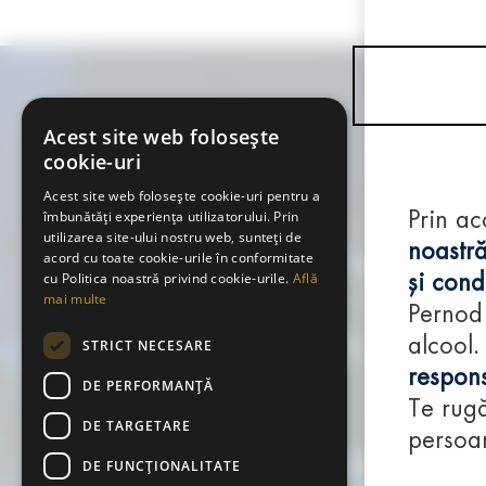
Acest site web folosește
cookie-uri
Acest site web folosește cookie-uri pentru a
îmbunătăți experiența utilizatorului. Prin
Prin ac
utilizarea site-ului nostru web, sunteți de
noastră
acord cu toate cookie-urile în conformitate
cu Politica noastră privind cookie-urile.
Află
și condi
mai multe
Pernod
alcool.
STRICT NECESARE
respons
DE PERFORMANȚĂ
Te rugă
DE TARGETARE
persoan
DE FUNCŢIONALITATE