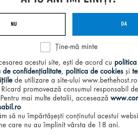
DA
NU
Ține-mă minte
Regulamente
cesarea acestui site, ești de acord cu
politica
consumă-respon
 de confidențialitate
,
politica de cookies
și
t
țiile
de utilizare a site-ului www.bethehost.ro
 Ricard promovează consumul responsabil d
 Pentru mai multe detalii, accesează
www.con
abil.ro
m să nu împărtășești conținutul acestui websi
e care nu au împlinit vârsta de 18 ani.
© 2024 Pernod Ri