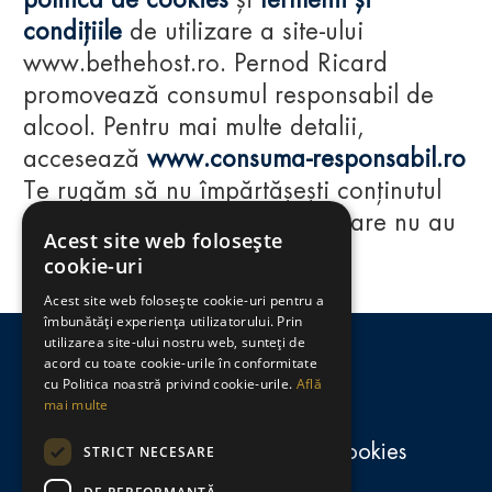
politica de cookies
și
termenii și
condițiile
de utilizare a site-ului
www.bethehost.ro. Pernod Ricard
promovează consumul responsabil de
alcool. Pentru mai multe detalii,
accesează
www.consuma-responsabil.ro
Te rugăm să nu împărtășești conținutul
acestui website cu persoane care nu au
Acest site web folosește
împlinit vârsta de 18 ani.
cookie-uri
Acest site web folosește cookie-uri pentru a
Regulamente
îmbunătăți experiența utilizatorului. Prin
utilizarea site-ului nostru web, sunteți de
consumă-responsabil.ro
acord cu toate cookie-urile în conformitate
cu Politica noastră privind cookie-urile.
Află
mai multe
Politica de confidențialitate și cookies
STRICT NECESARE