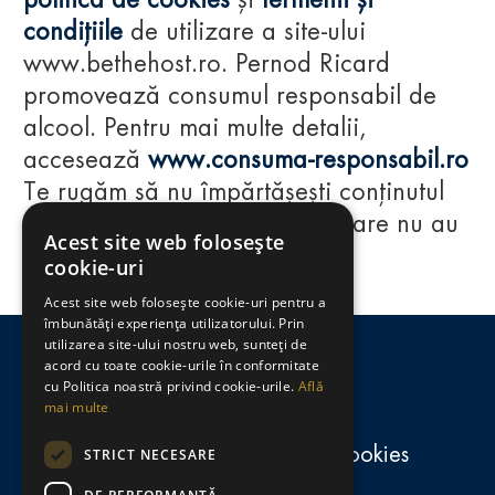
politica de cookies
și
termenii și
condițiile
de utilizare a site-ului
www.bethehost.ro. Pernod Ricard
promovează consumul responsabil de
alcool. Pentru mai multe detalii,
accesează
www.consuma-responsabil.ro
Te rugăm să nu împărtășești conținutul
acestui website cu persoane care nu au
Acest site web folosește
împlinit vârsta de 18 ani.
cookie-uri
Acest site web folosește cookie-uri pentru a
Regulamente
îmbunătăți experiența utilizatorului. Prin
utilizarea site-ului nostru web, sunteți de
consumă-responsabil.ro
acord cu toate cookie-urile în conformitate
cu Politica noastră privind cookie-urile.
Află
mai multe
Politica de confidențialitate și cookies
STRICT NECESARE