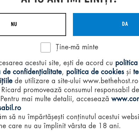
DA
NU
Ține-mă minte
Regulamente
cesarea acestui site, ești de acord cu
politica
consumă-respon
 de confidențialitate
,
politica de cookies
și
t
țiile
de utilizare a site-ului www.bethehost.ro
 Ricard promovează consumul responsabil d
 Pentru mai multe detalii, accesează
www.con
abil.ro
m să nu împărtășești conținutul acestui websi
e care nu au împlinit vârsta de 18 ani.
© 2024 Pernod Ri