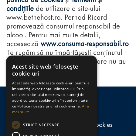
politica de cookies
și
termenii și
condițiile
de utilizare a site-ului
www.bethehost.ro. Pernod Ricard
promovează consumul responsabil de
alcool. Pentru mai multe detalii,
accesează
www.consuma-responsabil.ro
Te rugăm să nu împărtășești conținutul
acestui website cu persoane care nu au
Acest site web folosește
împlinit vârsta de 18 ani.
cookie-uri
Acest site web folosește cookie-uri pentru a
Regulamente
îmbunătăți experiența utilizatorului. Prin
utilizarea site-ului nostru web, sunteți de
consumă-responsabil.ro
acord cu toate cookie-urile în conformitate
cu Politica noastră privind cookie-urile.
Află
mai multe
Politica de confidențialitate și cookies
STRICT NECESARE