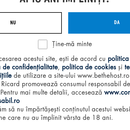
DA
NU
Ține-mă minte
Regulamente
cesarea acestui site, ești de acord cu
politica
consumă-respon
 de confidențialitate
,
politica de cookies
și
t
țiile
de utilizare a site-ului www.bethehost.ro
 Ricard promovează consumul responsabil d
 Pentru mai multe detalii, accesează
www.con
abil.ro
m să nu împărtășești conținutul acestui websi
e care nu au împlinit vârsta de 18 ani.
© 2024 Pernod Ri