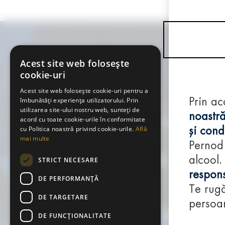
Acest site web folosește
cookie-uri
Acest site web folosește cookie-uri pentru a
îmbunătăți experiența utilizatorului. Prin
Prin ac
utilizarea site-ului nostru web, sunteți de
noastră
acord cu toate cookie-urile în conformitate
cu Politica noastră privind cookie-urile.
Află
și condi
mai multe
Pernod
alcool.
STRICT NECESARE
respons
DE PERFORMANȚĂ
Te rugă
DE TARGETARE
persoan
DE FUNCŢIONALITATE