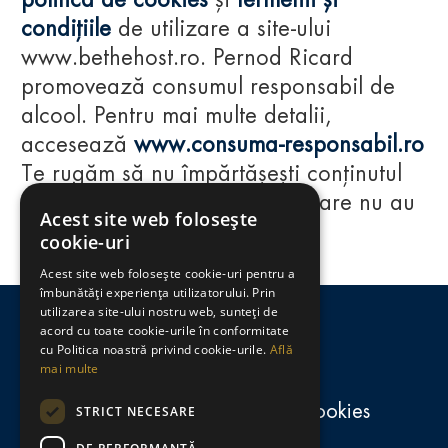
politica de cookies
și
termenii și
condițiile
de utilizare a site-ului
www.bethehost.ro. Pernod Ricard
promovează consumul responsabil de
alcool. Pentru mai multe detalii,
accesează
www.consuma-responsabil.ro
Te rugăm să nu împărtășești conținutul
acestui website cu persoane care nu au
Acest site web folosește
împlinit vârsta de 18 ani.
cookie-uri
Acest site web folosește cookie-uri pentru a
Regulamente
îmbunătăți experiența utilizatorului. Prin
utilizarea site-ului nostru web, sunteți de
consumă-responsabil.ro
acord cu toate cookie-urile în conformitate
cu Politica noastră privind cookie-urile.
Află
mai multe
Politica de confidențialitate și cookies
STRICT NECESARE