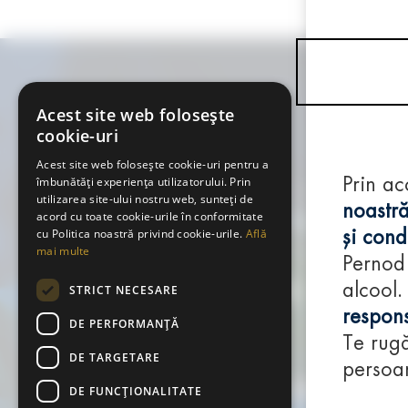
Acest site web folosește
cookie-uri
Acest site web folosește cookie-uri pentru a
îmbunătăți experiența utilizatorului. Prin
Prin ac
utilizarea site-ului nostru web, sunteți de
noastră
acord cu toate cookie-urile în conformitate
cu Politica noastră privind cookie-urile.
Află
și condi
mai multe
Pernod
alcool.
STRICT NECESARE
respons
DE PERFORMANȚĂ
Te rugă
DE TARGETARE
persoan
DE FUNCŢIONALITATE