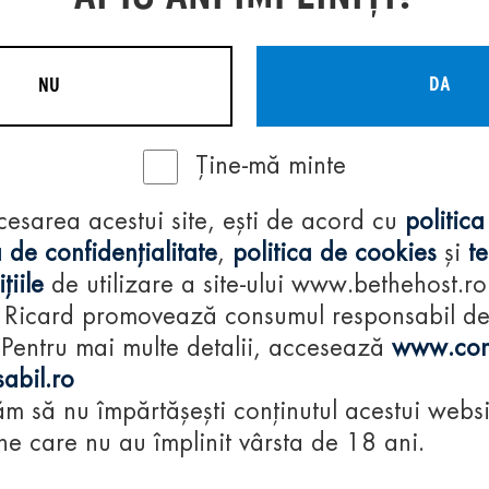
DA
NU
Ține-mă minte
Regulamente
cesarea acestui site, ești de acord cu
politica
consumă-respon
 de confidențialitate
,
politica de cookies
și
t
țiile
de utilizare a site-ului www.bethehost.ro
 Ricard promovează consumul responsabil d
 Pentru mai multe detalii, accesează
www.con
abil.ro
m să nu împărtășești conținutul acestui websi
e care nu au împlinit vârsta de 18 ani.
© 2024 Pernod Ri