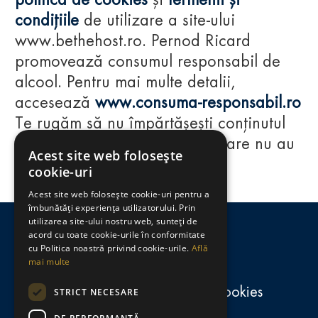
politica de cookies
și
termenii și
condițiile
de utilizare a site-ului
www.bethehost.ro. Pernod Ricard
promovează consumul responsabil de
alcool. Pentru mai multe detalii,
accesează
www.consuma-responsabil.ro
Te rugăm să nu împărtășești conținutul
acestui website cu persoane care nu au
Acest site web folosește
împlinit vârsta de 18 ani.
cookie-uri
Acest site web folosește cookie-uri pentru a
Regulamente
îmbunătăți experiența utilizatorului. Prin
utilizarea site-ului nostru web, sunteți de
consumă-responsabil.ro
acord cu toate cookie-urile în conformitate
cu Politica noastră privind cookie-urile.
Află
mai multe
Politica de confidențialitate și cookies
STRICT NECESARE