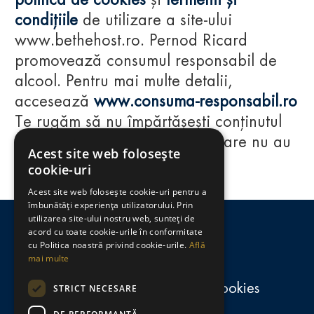
politica de cookies
și
termenii și
condițiile
de utilizare a site-ului
www.bethehost.ro. Pernod Ricard
promovează consumul responsabil de
alcool. Pentru mai multe detalii,
accesează
www.consuma-responsabil.ro
Te rugăm să nu împărtășești conținutul
acestui website cu persoane care nu au
Acest site web folosește
împlinit vârsta de 18 ani.
cookie-uri
Acest site web folosește cookie-uri pentru a
Regulamente
îmbunătăți experiența utilizatorului. Prin
utilizarea site-ului nostru web, sunteți de
consumă-responsabil.ro
acord cu toate cookie-urile în conformitate
cu Politica noastră privind cookie-urile.
Află
mai multe
Politica de confidențialitate și cookies
STRICT NECESARE