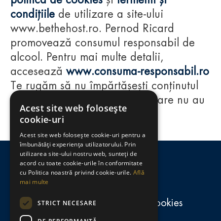
politica de cookies
și
termenii și
condițiile
de utilizare a site-ului
www.bethehost.ro. Pernod Ricard
promovează consumul responsabil de
alcool. Pentru mai multe detalii,
accesează
www.consuma-responsabil.ro
Te rugăm să nu împărtășești conținutul
acestui website cu persoane care nu au
Acest site web folosește
împlinit vârsta de 18 ani.
cookie-uri
Acest site web folosește cookie-uri pentru a
Regulamente
îmbunătăți experiența utilizatorului. Prin
utilizarea site-ului nostru web, sunteți de
consumă-responsabil.ro
acord cu toate cookie-urile în conformitate
cu Politica noastră privind cookie-urile.
Află
mai multe
Politica de confidențialitate și cookies
STRICT NECESARE