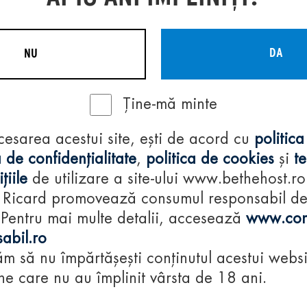
DA
NU
Ține-mă minte
Regulamente
cesarea acestui site, ești de acord cu
politica
consumă-respon
 de confidențialitate
,
politica de cookies
și
t
țiile
de utilizare a site-ului www.bethehost.ro
 Ricard promovează consumul responsabil d
 Pentru mai multe detalii, accesează
www.con
abil.ro
m să nu împărtășești conținutul acestui websi
e care nu au împlinit vârsta de 18 ani.
© 2024 Pernod Ri