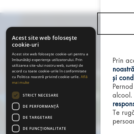
Acest site web folosește
cookie-uri
Acest site web folosește cookie-uri pentru a
îmbunătăți experiența utilizatorului. Prin
Prin ac
utilizarea site-ului nostru web, sunteți de
noastră
acord cu toate cookie-urile în conformitate
cu Politica noastră privind cookie-urile.
Află
și condi
mai multe
Pernod
alcool.
STRICT NECESARE
respons
DE PERFORMANȚĂ
Te rugă
DE TARGETARE
persoan
DE FUNCŢIONALITATE