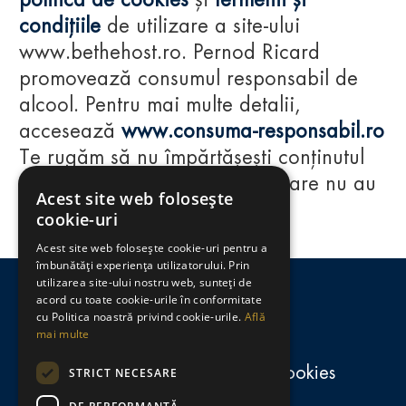
politica de cookies
și
termenii și
condițiile
de utilizare a site-ului
www.bethehost.ro. Pernod Ricard
promovează consumul responsabil de
alcool. Pentru mai multe detalii,
accesează
www.consuma-responsabil.ro
Te rugăm să nu împărtășești conținutul
acestui website cu persoane care nu au
Acest site web folosește
împlinit vârsta de 18 ani.
cookie-uri
Acest site web folosește cookie-uri pentru a
Regulamente
îmbunătăți experiența utilizatorului. Prin
utilizarea site-ului nostru web, sunteți de
consumă-responsabil.ro
acord cu toate cookie-urile în conformitate
cu Politica noastră privind cookie-urile.
Află
mai multe
Politica de confidențialitate și cookies
STRICT NECESARE