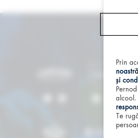
Prin ac
noastră
și condi
Pernod
alcool.
respons
Te rugă
persoan