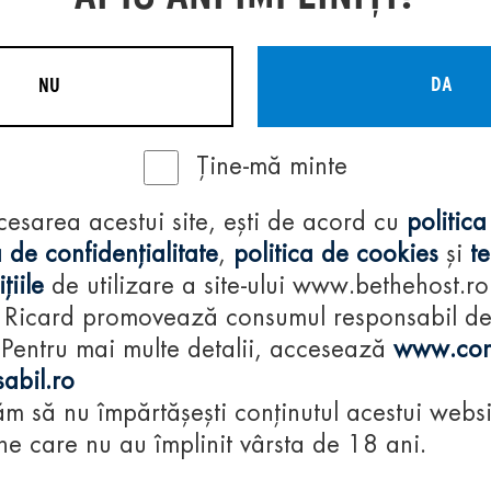
DA
NU
Ține-mă minte
Regulamente
cesarea acestui site, ești de acord cu
politica
consumă-respon
 de confidențialitate
,
politica de cookies
și
t
țiile
de utilizare a site-ului www.bethehost.ro
 Ricard promovează consumul responsabil d
 Pentru mai multe detalii, accesează
www.con
abil.ro
m să nu împărtășești conținutul acestui websi
e care nu au împlinit vârsta de 18 ani.
© 2024 Pernod Ri