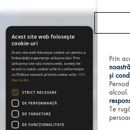
Acest site web folosește
cookie-uri
Acest site web folosește cookie-uri pentru a
îmbunătăți experiența utilizatorului. Prin
Prin ac
utilizarea site-ului nostru web, sunteți de
noastră
acord cu toate cookie-urile în conformitate
cu Politica noastră privind cookie-urile.
Află
și condi
mai multe
Pernod
alcool.
STRICT NECESARE
respons
DE PERFORMANȚĂ
Te rugă
DE TARGETARE
persoan
DE FUNCŢIONALITATE