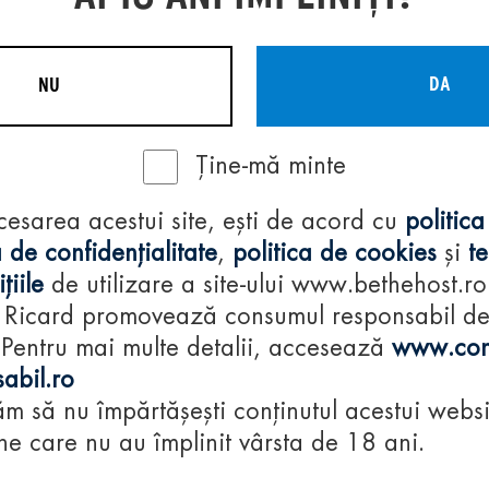
DA
NU
Ține-mă minte
Regulamente
cesarea acestui site, ești de acord cu
politica
consumă-respon
 de confidențialitate
,
politica de cookies
și
t
țiile
de utilizare a site-ului www.bethehost.ro
 Ricard promovează consumul responsabil d
 Pentru mai multe detalii, accesează
www.con
abil.ro
m să nu împărtășești conținutul acestui websi
e care nu au împlinit vârsta de 18 ani.
© 2024 Pernod Ri