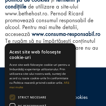
politica de cookies
și
termenii și
condițiile
de utilizare a site-ului
www.bethehost.ro. Pernod Ricard
promovează consumul responsabil de
alcool. Pentru mai multe detalii,
accesează
www.consuma-responsabil.ro
Te rugăm să nu împărtășești conținutul
acestui website cu persoane care nu au
Acest site web folosește
împlinit vârsta de 18 ani.
cookie-uri
Acest site web folosește cookie-uri pentru a
Regulamente
îmbunătăți experiența utilizatorului. Prin
utilizarea site-ului nostru web, sunteți de
consumă-responsabil.ro
acord cu toate cookie-urile în conformitate
cu Politica noastră privind cookie-urile.
Află
mai multe
Politica de confidențialitate și cookies
STRICT NECESARE