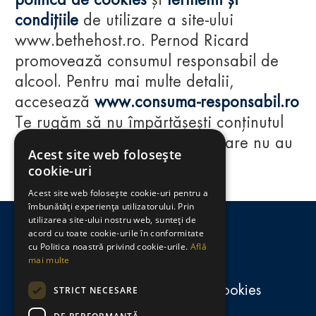
politica de cookies
și
termenii și
condițiile
de utilizare a site-ului
www.bethehost.ro. Pernod Ricard
promovează consumul responsabil de
alcool. Pentru mai multe detalii,
accesează
www.consuma-responsabil.ro
Te rugăm să nu împărtășești conținutul
acestui website cu persoane care nu au
Acest site web folosește
împlinit vârsta de 18 ani.
cookie-uri
Acest site web folosește cookie-uri pentru a
Regulamente
îmbunătăți experiența utilizatorului. Prin
utilizarea site-ului nostru web, sunteți de
consumă-responsabil.ro
acord cu toate cookie-urile în conformitate
cu Politica noastră privind cookie-urile.
Află
mai multe
Politica de confidențialitate și cookies
STRICT NECESARE