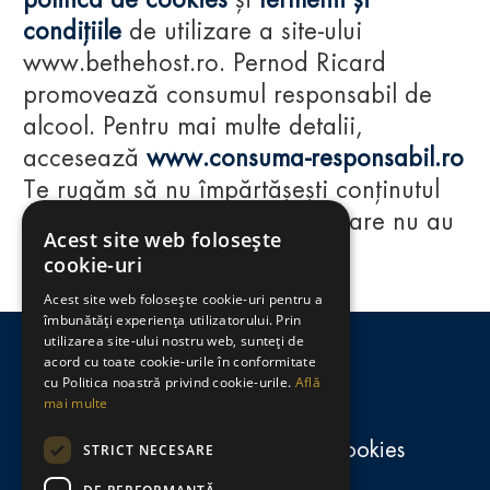
politica de cookies
și
termenii și
condițiile
de utilizare a site-ului
www.bethehost.ro. Pernod Ricard
promovează consumul responsabil de
alcool. Pentru mai multe detalii,
accesează
www.consuma-responsabil.ro
Te rugăm să nu împărtășești conținutul
acestui website cu persoane care nu au
Acest site web folosește
împlinit vârsta de 18 ani.
cookie-uri
Acest site web folosește cookie-uri pentru a
Regulamente
îmbunătăți experiența utilizatorului. Prin
utilizarea site-ului nostru web, sunteți de
consumă-responsabil.ro
acord cu toate cookie-urile în conformitate
cu Politica noastră privind cookie-urile.
Află
mai multe
Politica de confidențialitate și cookies
STRICT NECESARE