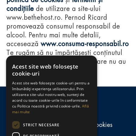
politica de cookies
și
termenii și
condițiile
de utilizare a site-ului
www.bethehost.ro. Pernod Ricard
promovează consumul responsabil de
alcool. Pentru mai multe detalii,
accesează
www.consuma-responsabil.ro
Te rugăm să nu împărtășești conținutul
acestui website cu persoane care nu au
Acest site web folosește
împlinit vârsta de 18 ani.
cookie-uri
Acest site web folosește cookie-uri pentru a
Regulamente
îmbunătăți experiența utilizatorului. Prin
utilizarea site-ului nostru web, sunteți de
consumă-responsabil.ro
acord cu toate cookie-urile în conformitate
cu Politica noastră privind cookie-urile.
Află
mai multe
Politica de confidențialitate și cookies
STRICT NECESARE