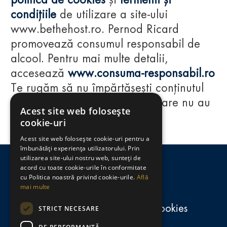
politica de cookies
și
termenii și
condițiile
de utilizare a site-ului
www.bethehost.ro. Pernod Ricard
promovează consumul responsabil de
alcool. Pentru mai multe detalii,
accesează
www.consuma-responsabil.ro
Te rugăm să nu împărtășești conținutul
acestui website cu persoane care nu au
Acest site web folosește
împlinit vârsta de 18 ani.
cookie-uri
Acest site web folosește cookie-uri pentru a
Regulamente
îmbunătăți experiența utilizatorului. Prin
utilizarea site-ului nostru web, sunteți de
consumă-responsabil.ro
acord cu toate cookie-urile în conformitate
cu Politica noastră privind cookie-urile.
Află
mai multe
Politica de confidențialitate și cookies
STRICT NECESARE