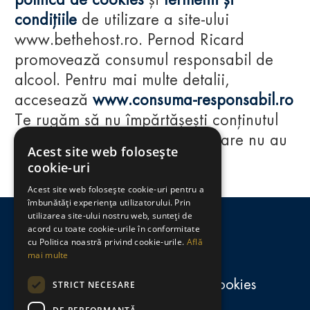
politica de cookies
și
termenii și
condițiile
de utilizare a site-ului
www.bethehost.ro. Pernod Ricard
promovează consumul responsabil de
alcool. Pentru mai multe detalii,
accesează
www.consuma-responsabil.ro
Te rugăm să nu împărtășești conținutul
acestui website cu persoane care nu au
Acest site web folosește
împlinit vârsta de 18 ani.
cookie-uri
Acest site web folosește cookie-uri pentru a
Regulamente
îmbunătăți experiența utilizatorului. Prin
utilizarea site-ului nostru web, sunteți de
consumă-responsabil.ro
acord cu toate cookie-urile în conformitate
cu Politica noastră privind cookie-urile.
Află
mai multe
Politica de confidențialitate și cookies
STRICT NECESARE