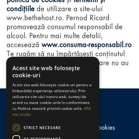
politica de cookies
și
termenii și
condițiile
de utilizare a site-ului
www.bethehost.ro. Pernod Ricard
promovează consumul responsabil de
alcool. Pentru mai multe detalii,
accesează
www.consuma-responsabil.ro
Te rugăm să nu împărtășești conținutul
acestui website cu persoane care nu au
Acest site web folosește
împlinit vârsta de 18 ani.
cookie-uri
Acest site web folosește cookie-uri pentru a
Regulamente
îmbunătăți experiența utilizatorului. Prin
utilizarea site-ului nostru web, sunteți de
consumă-responsabil.ro
acord cu toate cookie-urile în conformitate
cu Politica noastră privind cookie-urile.
Află
mai multe
Politica de confidențialitate și cookies
STRICT NECESARE