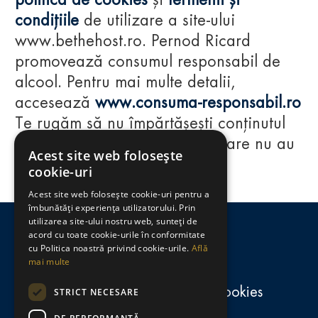
politica de cookies
și
termenii și
condițiile
de utilizare a site-ului
www.bethehost.ro. Pernod Ricard
promovează consumul responsabil de
alcool. Pentru mai multe detalii,
accesează
www.consuma-responsabil.ro
Te rugăm să nu împărtășești conținutul
acestui website cu persoane care nu au
Acest site web folosește
împlinit vârsta de 18 ani.
cookie-uri
Acest site web folosește cookie-uri pentru a
Regulamente
îmbunătăți experiența utilizatorului. Prin
utilizarea site-ului nostru web, sunteți de
consumă-responsabil.ro
acord cu toate cookie-urile în conformitate
cu Politica noastră privind cookie-urile.
Află
mai multe
Politica de confidențialitate și cookies
STRICT NECESARE