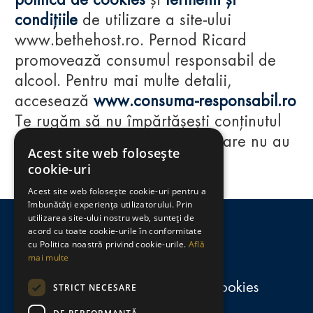
politica de cookies
și
termenii și
condițiile
de utilizare a site-ului
www.bethehost.ro. Pernod Ricard
promovează consumul responsabil de
alcool. Pentru mai multe detalii,
accesează
www.consuma-responsabil.ro
Te rugăm să nu împărtășești conținutul
acestui website cu persoane care nu au
Acest site web folosește
împlinit vârsta de 18 ani.
cookie-uri
Acest site web folosește cookie-uri pentru a
Regulamente
îmbunătăți experiența utilizatorului. Prin
utilizarea site-ului nostru web, sunteți de
consumă-responsabil.ro
acord cu toate cookie-urile în conformitate
cu Politica noastră privind cookie-urile.
Află
mai multe
Politica de confidențialitate și cookies
STRICT NECESARE