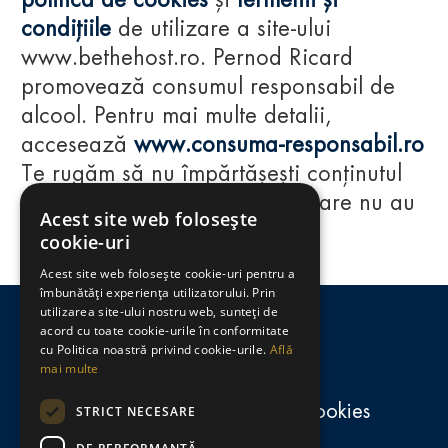
politica de cookies
și
termenii și
condițiile
de utilizare a site-ului
www.bethehost.ro. Pernod Ricard
promovează consumul responsabil de
alcool. Pentru mai multe detalii,
accesează
www.consuma-responsabil.ro
Te rugăm să nu împărtășești conținutul
acestui website cu persoane care nu au
Acest site web folosește
împlinit vârsta de 18 ani.
cookie-uri
Acest site web folosește cookie-uri pentru a
Regulamente
îmbunătăți experiența utilizatorului. Prin
utilizarea site-ului nostru web, sunteți de
consumă-responsabil.ro
acord cu toate cookie-urile în conformitate
cu Politica noastră privind cookie-urile.
Află
mai multe
Politica de confidențialitate și cookies
STRICT NECESARE