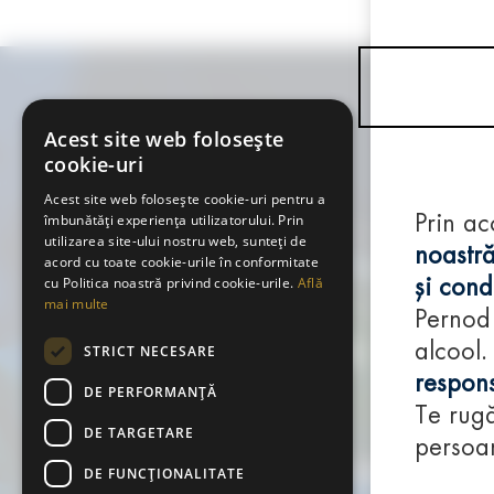
Acest site web folosește
cookie-uri
Acest site web folosește cookie-uri pentru a
îmbunătăți experiența utilizatorului. Prin
Prin ac
utilizarea site-ului nostru web, sunteți de
noastră
acord cu toate cookie-urile în conformitate
cu Politica noastră privind cookie-urile.
Află
și condi
mai multe
Pernod
alcool.
STRICT NECESARE
respons
DE PERFORMANȚĂ
Te rugă
DE TARGETARE
persoan
DE FUNCŢIONALITATE