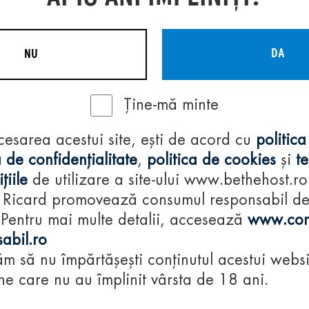
DA
NU
Ține-mă minte
Regulamente
cesarea acestui site, ești de acord cu
politica
consumă-respon
 de confidențialitate
,
politica de cookies
și
t
țiile
de utilizare a site-ului www.bethehost.ro
 Ricard promovează consumul responsabil d
 Pentru mai multe detalii, accesează
www.con
abil.ro
m să nu împărtășești conținutul acestui websi
e care nu au împlinit vârsta de 18 ani.
© 2024 Pernod Ri