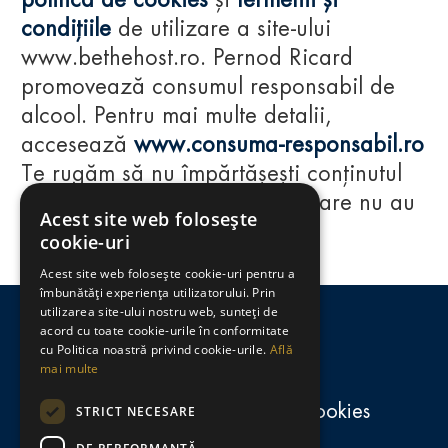
politica de cookies
și
termenii și
condițiile
de utilizare a site-ului
www.bethehost.ro. Pernod Ricard
promovează consumul responsabil de
alcool. Pentru mai multe detalii,
accesează
www.consuma-responsabil.ro
Te rugăm să nu împărtășești conținutul
acestui website cu persoane care nu au
Acest site web folosește
împlinit vârsta de 18 ani.
cookie-uri
Acest site web folosește cookie-uri pentru a
Regulamente
îmbunătăți experiența utilizatorului. Prin
utilizarea site-ului nostru web, sunteți de
consumă-responsabil.ro
acord cu toate cookie-urile în conformitate
cu Politica noastră privind cookie-urile.
Află
mai multe
Politica de confidențialitate și cookies
STRICT NECESARE