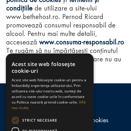
politica de cookies
și
termenii și
condițiile
de utilizare a site-ului
www.bethehost.ro. Pernod Ricard
promovează consumul responsabil de
alcool. Pentru mai multe detalii,
accesează
www.consuma-responsabil.ro
Te rugăm să nu împărtășești conținutul
acestui website cu persoane care nu au
Acest site web folosește
împlinit vârsta de 18 ani.
cookie-uri
Acest site web folosește cookie-uri pentru a
Regulamente
îmbunătăți experiența utilizatorului. Prin
utilizarea site-ului nostru web, sunteți de
consumă-responsabil.ro
acord cu toate cookie-urile în conformitate
cu Politica noastră privind cookie-urile.
Află
mai multe
Politica de confidențialitate și cookies
STRICT NECESARE