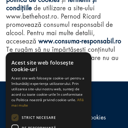
politica de cookies
și
termenii și
condițiile
de utilizare a site-ului
www.bethehost.ro. Pernod Ricard
promovează consumul responsabil de
alcool. Pentru mai multe detalii,
accesează
www.consuma-responsabil.ro
Te rugăm să nu împărtășești conținutul
acestui website cu persoane care nu au
Acest site web folosește
împlinit vârsta de 18 ani.
cookie-uri
Acest site web folosește cookie-uri pentru a
Regulamente
îmbunătăți experiența utilizatorului. Prin
utilizarea site-ului nostru web, sunteți de
consumă-responsabil.ro
acord cu toate cookie-urile în conformitate
cu Politica noastră privind cookie-urile.
Află
mai multe
Politica de confidențialitate și cookies
STRICT NECESARE