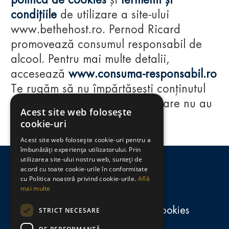
politica de cookies
și
termenii și
condițiile
de utilizare a site-ului
www.bethehost.ro. Pernod Ricard
promovează consumul responsabil de
alcool. Pentru mai multe detalii,
accesează
www.consuma-responsabil.ro
Te rugăm să nu împărtășești conținutul
acestui website cu persoane care nu au
Acest site web folosește
împlinit vârsta de 18 ani.
cookie-uri
Acest site web folosește cookie-uri pentru a
Regulamente
îmbunătăți experiența utilizatorului. Prin
utilizarea site-ului nostru web, sunteți de
consumă-responsabil.ro
acord cu toate cookie-urile în conformitate
cu Politica noastră privind cookie-urile.
Află
mai multe
Politica de confidențialitate și cookies
STRICT NECESARE