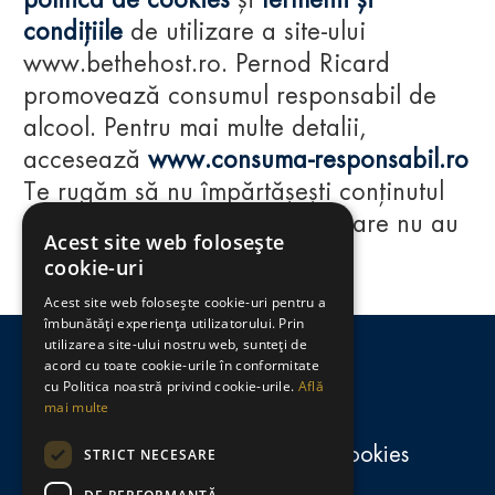
politica de cookies
și
termenii și
condițiile
de utilizare a site-ului
www.bethehost.ro. Pernod Ricard
promovează consumul responsabil de
alcool. Pentru mai multe detalii,
accesează
www.consuma-responsabil.ro
Te rugăm să nu împărtășești conținutul
acestui website cu persoane care nu au
Acest site web folosește
împlinit vârsta de 18 ani.
cookie-uri
Acest site web folosește cookie-uri pentru a
Regulamente
îmbunătăți experiența utilizatorului. Prin
utilizarea site-ului nostru web, sunteți de
consumă-responsabil.ro
acord cu toate cookie-urile în conformitate
cu Politica noastră privind cookie-urile.
Află
mai multe
Politica de confidențialitate și cookies
STRICT NECESARE