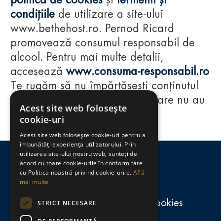
politica de cookies
și
termenii și
condițiile
de utilizare a site-ului
www.bethehost.ro. Pernod Ricard
promovează consumul responsabil de
alcool. Pentru mai multe detalii,
accesează
www.consuma-responsabil.ro
Te rugăm să nu împărtășești conținutul
acestui website cu persoane care nu au
Acest site web folosește
împlinit vârsta de 18 ani.
cookie-uri
Acest site web folosește cookie-uri pentru a
Regulamente
îmbunătăți experiența utilizatorului. Prin
utilizarea site-ului nostru web, sunteți de
consumă-responsabil.ro
acord cu toate cookie-urile în conformitate
cu Politica noastră privind cookie-urile.
Află
mai multe
Politica de confidențialitate și cookies
STRICT NECESARE