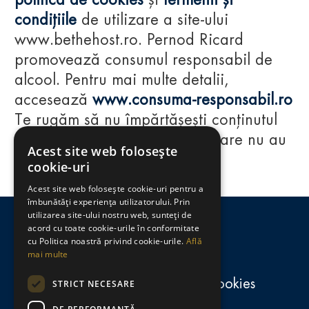
politica de cookies
și
termenii și
condițiile
de utilizare a site-ului
www.bethehost.ro. Pernod Ricard
promovează consumul responsabil de
alcool. Pentru mai multe detalii,
accesează
www.consuma-responsabil.ro
Te rugăm să nu împărtășești conținutul
acestui website cu persoane care nu au
Acest site web folosește
împlinit vârsta de 18 ani.
cookie-uri
Acest site web folosește cookie-uri pentru a
Regulamente
îmbunătăți experiența utilizatorului. Prin
utilizarea site-ului nostru web, sunteți de
consumă-responsabil.ro
acord cu toate cookie-urile în conformitate
cu Politica noastră privind cookie-urile.
Află
mai multe
Politica de confidențialitate și cookies
STRICT NECESARE