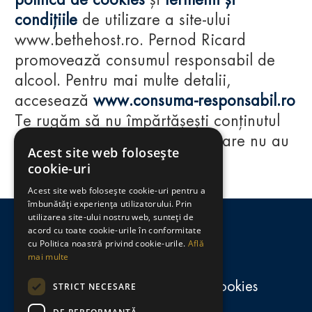
politica de cookies
și
termenii și
condițiile
de utilizare a site-ului
www.bethehost.ro. Pernod Ricard
promovează consumul responsabil de
alcool. Pentru mai multe detalii,
accesează
www.consuma-responsabil.ro
Te rugăm să nu împărtășești conținutul
acestui website cu persoane care nu au
Acest site web folosește
împlinit vârsta de 18 ani.
cookie-uri
Acest site web folosește cookie-uri pentru a
Regulamente
îmbunătăți experiența utilizatorului. Prin
utilizarea site-ului nostru web, sunteți de
consumă-responsabil.ro
acord cu toate cookie-urile în conformitate
cu Politica noastră privind cookie-urile.
Află
mai multe
Politica de confidențialitate și cookies
STRICT NECESARE