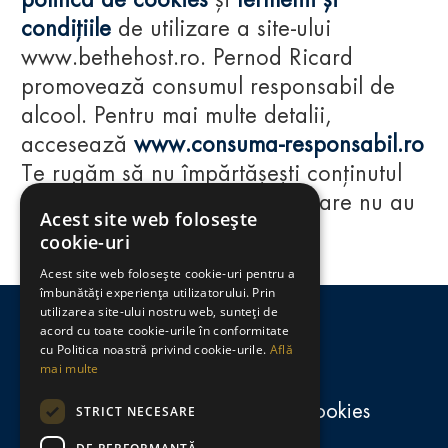
politica de cookies
și
termenii și
condițiile
de utilizare a site-ului
www.bethehost.ro. Pernod Ricard
promovează consumul responsabil de
alcool. Pentru mai multe detalii,
accesează
www.consuma-responsabil.ro
Te rugăm să nu împărtășești conținutul
acestui website cu persoane care nu au
Acest site web folosește
împlinit vârsta de 18 ani.
cookie-uri
Acest site web folosește cookie-uri pentru a
Regulamente
îmbunătăți experiența utilizatorului. Prin
utilizarea site-ului nostru web, sunteți de
consumă-responsabil.ro
acord cu toate cookie-urile în conformitate
cu Politica noastră privind cookie-urile.
Află
mai multe
Politica de confidențialitate și cookies
STRICT NECESARE