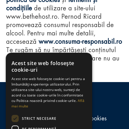
politica de cookies
și
termenii și
condițiile
de utilizare a site-ului
www.bethehost.ro. Pernod Ricard
promovează consumul responsabil de
alcool. Pentru mai multe detalii,
accesează
www.consuma-responsabil.ro
Te rugăm să nu împărtășești conținutul
acestui website cu persoane care nu au
Acest site web folosește
împlinit vârsta de 18 ani.
cookie-uri
Acest site web folosește cookie-uri pentru a
Regulamente
îmbunătăți experiența utilizatorului. Prin
utilizarea site-ului nostru web, sunteți de
consumă-responsabil.ro
acord cu toate cookie-urile în conformitate
cu Politica noastră privind cookie-urile.
Află
mai multe
Politica de confidențialitate și cookies
STRICT NECESARE