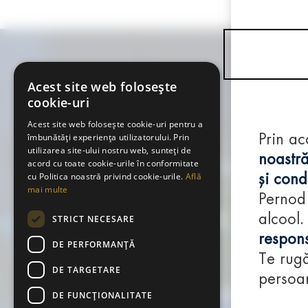
Acest site web folosește
cookie-uri
Acest site web folosește cookie-uri pentru a
îmbunătăți experiența utilizatorului. Prin
Prin ac
utilizarea site-ului nostru web, sunteți de
noastră
acord cu toate cookie-urile în conformitate
cu Politica noastră privind cookie-urile.
Află
și condi
mai multe
Pernod
alcool.
STRICT NECESARE
respons
DE PERFORMANȚĂ
Te rugă
DE TARGETARE
persoan
DE FUNCŢIONALITATE