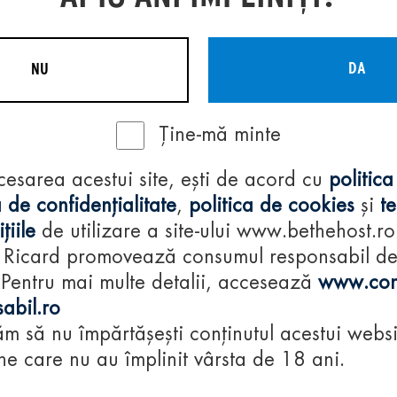
DA
NU
Ține-mă minte
Regulamente
cesarea acestui site, ești de acord cu
politica
consumă-respon
 de confidențialitate
,
politica de cookies
și
t
țiile
de utilizare a site-ului www.bethehost.ro
 Ricard promovează consumul responsabil d
 Pentru mai multe detalii, accesează
www.con
abil.ro
m să nu împărtășești conținutul acestui websi
e care nu au împlinit vârsta de 18 ani.
© 2024 Pernod Ri