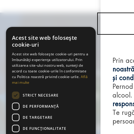
Acest site web folosește
cookie-uri
Acest site web folosește cookie-uri pentru a
îmbunătăți experiența utilizatorului. Prin
Prin ac
utilizarea site-ului nostru web, sunteți de
noastră
acord cu toate cookie-urile în conformitate
cu Politica noastră privind cookie-urile.
Află
și condi
mai multe
Pernod
alcool.
STRICT NECESARE
respons
DE PERFORMANȚĂ
Te rugă
DE TARGETARE
persoan
DE FUNCŢIONALITATE