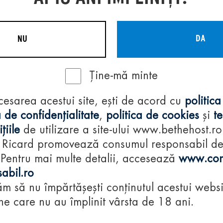
DA
NU
Ține-mă minte
Regulamente
cesarea acestui site, ești de acord cu
politica
consumă-respon
 de confidențialitate
,
politica de cookies
și
t
țiile
de utilizare a site-ului www.bethehost.ro
 Ricard promovează consumul responsabil d
 Pentru mai multe detalii, accesează
www.con
abil.ro
m să nu împărtășești conținutul acestui websi
e care nu au împlinit vârsta de 18 ani.
© 2024 Pernod Ri