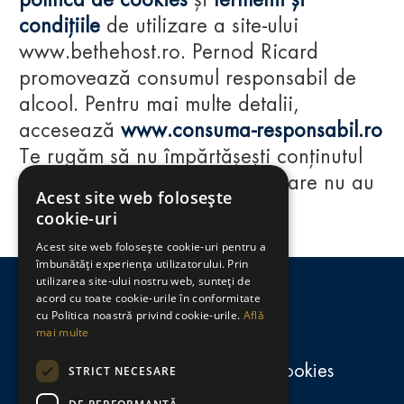
politica de cookies
și
termenii și
condițiile
de utilizare a site-ului
www.bethehost.ro. Pernod Ricard
promovează consumul responsabil de
alcool. Pentru mai multe detalii,
accesează
www.consuma-responsabil.ro
Te rugăm să nu împărtășești conținutul
acestui website cu persoane care nu au
Acest site web folosește
împlinit vârsta de 18 ani.
cookie-uri
Acest site web folosește cookie-uri pentru a
Regulamente
îmbunătăți experiența utilizatorului. Prin
utilizarea site-ului nostru web, sunteți de
consumă-responsabil.ro
acord cu toate cookie-urile în conformitate
cu Politica noastră privind cookie-urile.
Află
mai multe
Politica de confidențialitate și cookies
STRICT NECESARE