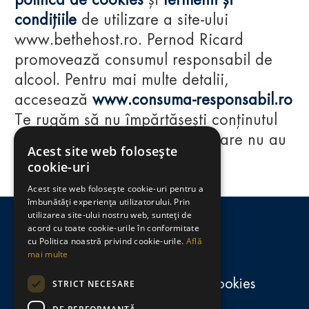
politica de cookies
și
termenii și
condițiile
de utilizare a site-ului
www.bethehost.ro. Pernod Ricard
promovează consumul responsabil de
alcool. Pentru mai multe detalii,
accesează
www.consuma-responsabil.ro
Te rugăm să nu împărtășești conținutul
acestui website cu persoane care nu au
Acest site web folosește
împlinit vârsta de 18 ani.
cookie-uri
Acest site web folosește cookie-uri pentru a
Regulamente
îmbunătăți experiența utilizatorului. Prin
utilizarea site-ului nostru web, sunteți de
consumă-responsabil.ro
acord cu toate cookie-urile în conformitate
cu Politica noastră privind cookie-urile.
Află
mai multe
Politica de confidențialitate și cookies
STRICT NECESARE