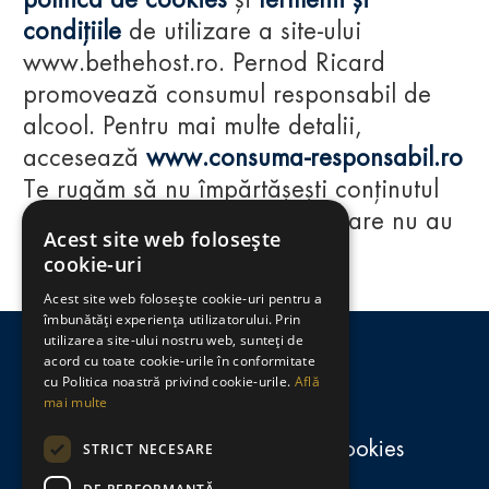
politica de cookies
și
termenii și
condițiile
de utilizare a site-ului
www.bethehost.ro. Pernod Ricard
promovează consumul responsabil de
alcool. Pentru mai multe detalii,
accesează
www.consuma-responsabil.ro
Te rugăm să nu împărtășești conținutul
acestui website cu persoane care nu au
Acest site web folosește
împlinit vârsta de 18 ani.
cookie-uri
Acest site web folosește cookie-uri pentru a
Regulamente
îmbunătăți experiența utilizatorului. Prin
utilizarea site-ului nostru web, sunteți de
consumă-responsabil.ro
acord cu toate cookie-urile în conformitate
cu Politica noastră privind cookie-urile.
Află
mai multe
Politica de confidențialitate și cookies
STRICT NECESARE