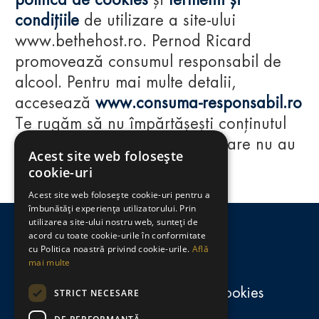
politica de cookies
și
termenii și
condițiile
de utilizare a site-ului
www.bethehost.ro. Pernod Ricard
promovează consumul responsabil de
alcool. Pentru mai multe detalii,
accesează
www.consuma-responsabil.ro
Te rugăm să nu împărtășești conținutul
acestui website cu persoane care nu au
Acest site web folosește
împlinit vârsta de 18 ani.
cookie-uri
Acest site web folosește cookie-uri pentru a
Regulamente
îmbunătăți experiența utilizatorului. Prin
utilizarea site-ului nostru web, sunteți de
consumă-responsabil.ro
acord cu toate cookie-urile în conformitate
cu Politica noastră privind cookie-urile.
Află
mai multe
Politica de confidențialitate și cookies
STRICT NECESARE