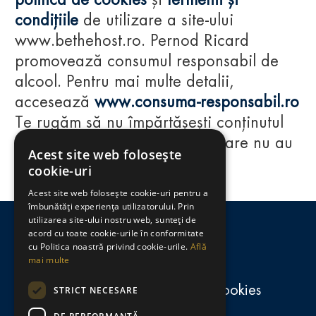
politica de cookies
și
termenii și
condițiile
de utilizare a site-ului
www.bethehost.ro. Pernod Ricard
promovează consumul responsabil de
alcool. Pentru mai multe detalii,
accesează
www.consuma-responsabil.ro
Te rugăm să nu împărtășești conținutul
acestui website cu persoane care nu au
Acest site web folosește
împlinit vârsta de 18 ani.
cookie-uri
Acest site web folosește cookie-uri pentru a
Regulamente
îmbunătăți experiența utilizatorului. Prin
utilizarea site-ului nostru web, sunteți de
consumă-responsabil.ro
acord cu toate cookie-urile în conformitate
cu Politica noastră privind cookie-urile.
Află
mai multe
Politica de confidențialitate și cookies
STRICT NECESARE