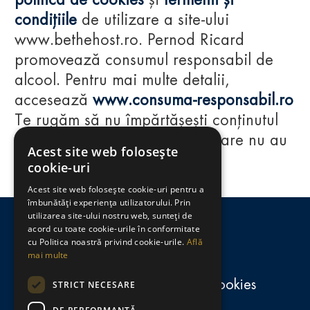
politica de cookies
și
termenii și
condițiile
de utilizare a site-ului
www.bethehost.ro. Pernod Ricard
promovează consumul responsabil de
alcool. Pentru mai multe detalii,
accesează
www.consuma-responsabil.ro
Te rugăm să nu împărtășești conținutul
acestui website cu persoane care nu au
Acest site web folosește
împlinit vârsta de 18 ani.
cookie-uri
Acest site web folosește cookie-uri pentru a
Regulamente
îmbunătăți experiența utilizatorului. Prin
utilizarea site-ului nostru web, sunteți de
consumă-responsabil.ro
acord cu toate cookie-urile în conformitate
cu Politica noastră privind cookie-urile.
Află
mai multe
Politica de confidențialitate și cookies
STRICT NECESARE