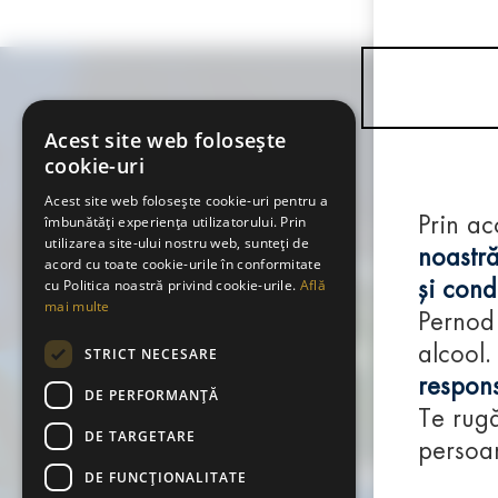
Acest site web folosește
cookie-uri
Acest site web folosește cookie-uri pentru a
îmbunătăți experiența utilizatorului. Prin
Prin ac
utilizarea site-ului nostru web, sunteți de
noastră
acord cu toate cookie-urile în conformitate
cu Politica noastră privind cookie-urile.
Află
și condi
mai multe
Pernod
alcool.
STRICT NECESARE
respons
DE PERFORMANȚĂ
Te rugă
DE TARGETARE
persoan
DE FUNCŢIONALITATE