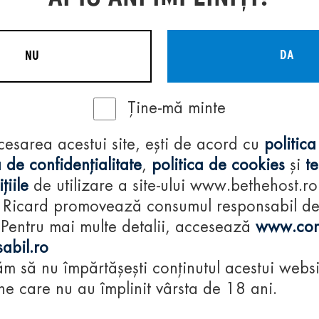
DA
NU
Ține-mă minte
Regulamente
cesarea acestui site, ești de acord cu
politica
consumă-respon
 de confidențialitate
,
politica de cookies
și
t
țiile
de utilizare a site-ului www.bethehost.ro
 Ricard promovează consumul responsabil d
 Pentru mai multe detalii, accesează
www.con
abil.ro
m să nu împărtășești conținutul acestui websi
e care nu au împlinit vârsta de 18 ani.
© 2024 Pernod Ri